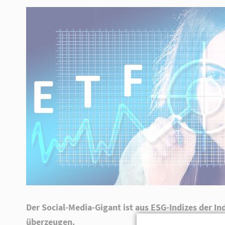
Lorem ipsum dolor sit amet,
consectetuer adipiscing elit.
Aenean commodo ligula eget dolor.
Aenean massa. Cum sociis natoque
penatibus et magnis dis parturient
montes, nascetur ridiculus mus. Donec
quam felis, ultricies nec.
Der Social-Media-Gigant ist aus ESG-Indizes der 
überzeugen.