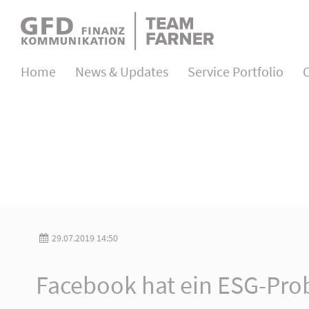
Direkt zum Hauptinhalt springen
Login
Home
News & Updates
Service Portfolio
Username
Password
Login
29.07.2019 14:50
Register
|
Lost your password?
Facebook hat ein ESG-Pr
About us