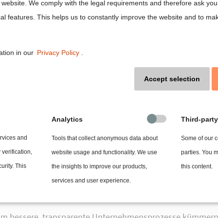
instellungen
r website. We comply with the legal requirements and therefore ask you 
ge Traded Funds (ETFs).
al features. This helps us to constantly improve the website and to ma
 die Aktien unter Berücksichtigung von Umwelt, Sozialem u
en Namen halt. Der Social-Media-Gigant Facebook ist aus 
ation in our
Privacy Policy
.
hmensführung. Wie Reid Steadman, Global Head of ESG bei
Accept selection
 erheblichen Abwertung bei der Governance-Wertung geführ
n den Index aufgenommen zu werden.
 Vergleicht man die entsprechenden ETF-Portfolios, hat es
Analytics
Third-part
e des Index an Platz 4 prominent vertreten ist, sucht man
ervices and
Tools that collect anonymous data about
Some of our co
5 des MSCI USA ESG-Index, Techkonzerne sind also nicht gru
 verification,
website usage and functionality. We use
parties. You 
n. An die Standardindizes nach Marktkapitalisierung, in dene
urity. This
the insights to improve our products,
this content.
s liegt die Wachstumsdynamik ganz eindeutig bei ESG-ETFs.
services and user experience.
ebook als Investoren wegfallen.
 um bessere, transparente Unternehmensprozesse kümmern.