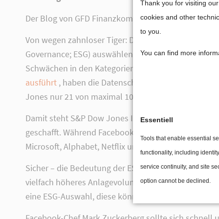
Cookie-E
Thank you for visiting ou
Der Blog von GFD Finanzkommunikation über Exchan
cookies and other technic
to you.
Von wegen zahnloser Tiger: Die Kriterien der ETFs,
Governance; ESG) auswählen, machen nicht vor groß
You can find more inform
Schwächen in den Kategorien Soziales und Unterne
ausführt
, haben die Datenschutz-Skandale zu einer
Jones nur 21 von maximal 100, viel zu wenig, um i
Damit steht S&P Dow Jones Indices nicht alleine da.
Essentiell
geschafft. Während Facebook in der Standard-Variant
Tools that enable essential s
Microsoft, Alphabet, Netflix und Adobe in den Top 1
functionality, including identity
Sicher – die Bedeutung der ESG-Indizes ist noch klei
service continuity, and site sec
vielfach höheres Anlagevolumen gekoppelt. Allerding
option cannot be declined.
eine ESG-Auswahl, diese könnten langfristig für Fac
Facebook-Chef Mark Zuckerberg sollte sich schnell