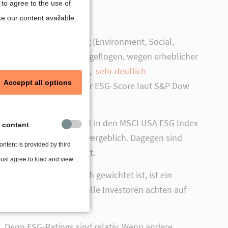
to agree to the use of
ke our content available
nd Unternehmensführung (Environment, Social,
dem S&P-500 ESG Index geflogen, wegen erheblicher
 S&P Dow Jones Indices,
sehr deutlich
Acceppt all options
t. Insgesamt beträgt der ESG-Score laut S&P Dow
 Facebook ebenfalls nicht in den MSCI USA ESG Index
y content
 den Wert im ESG-Index vergeblich. Dagegen sind
ntent is provided by third
ndsätzlich benachteiligt.
must agree to load and view
n Facebook weiter hoch gewichtet ist, ist ein
 Vor allem institutionelle Investoren achten auf
 Denn ESG-Ratings sind relativ. Wenn andere