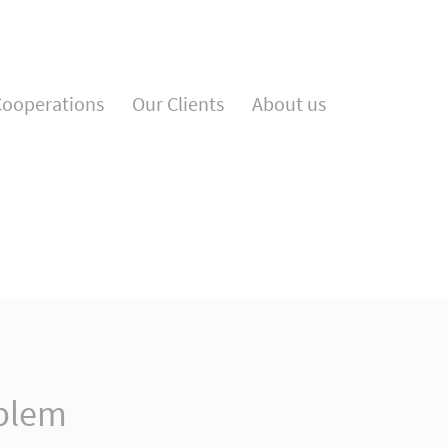
Support
Get i
Cooperations
Our Clients
About us
Lorem ipsum dolor sit amet:
Cyberstee
376-293 Ci
San Franc
24h
/ 365days
Have 
+44 12
Drop u
We offer support for our customers
info
Mon - Fri 8:00am - 5:00pm
(GMT +1)
oblem