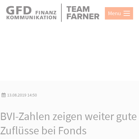
Direkt zum Hauptinhalt springen
Menu
Login
Username
Password
13.08.2019 14:50
Login
BVI-Zahlen zeigen weiter gute
Register
|
Lost your password?
Support
Zuflüsse bei Fonds
Lorem ipsum dolor sit amet: