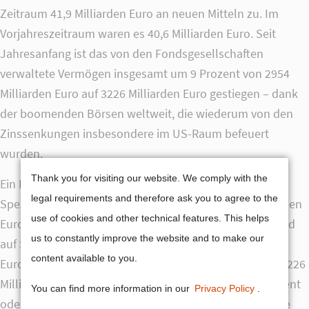
Zeitraum 41,9 Milliarden Euro an neuen Mitteln zu. Im
Drop us a line
Vorjahreszeitraum waren es 40,6 Milliarden Euro. Seit
info@yourdomain.com
About us
Jahresanfang ist das von den Fondsgesellschaften
verwaltete Vermögen insgesamt um 9 Prozent von 2954
Lorem ipsum dolor sit amet, consectetuer adipiscing
Milliarden Euro auf 3226 Milliarden Euro gestiegen – dank
elit.
der boomenden Börsen weltweit, die wiederum von den
Zinssenkungen insbesondere im US-Raum befeuert
Aenean commodo ligula eget dolor. Aenean massa. Cum
wurden.
sociis natoque penatibus et magnis dis parturient montes,
Cookie-Einstellungen
nascetur ridiculus mus. Donec quam felis, ultricies nec.
Thank you for visiting our website. We comply with the
Ein Blick in die Zahlen zeigt, wie wichtig inzwischen das
legal requirements and therefore ask you to agree to the
Spezialfondsgeschäft geworden ist. Alleine 38,8 Milliarden
use of cookies and other technical features. This helps
Euro der Neumittelzuflüsse von 41,9 Milliarden Euro sind
us to constantly improve the website and to make our
auf Spezialfonds zurückzuführen und nur 1,8 Milliarden
content available to you.
Euro auf Publikumsfonds. Vom Gesamtvermögen von 3226
Milliarden Euro entfallen zum 30.6.2019 rund 54,9 Prozent
You can find more information in our
Privacy Policy
.
oder 1172 Milliarden Euro auf offene Spezialfonds. Ende