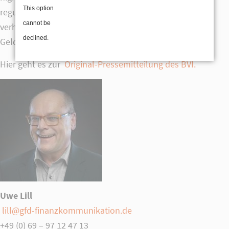
This option
regulatorische Änderungen verabschiedet wurden, die
cannot be
verhindern, dass Immobilienfonds quasi als
declined.
Geldmarktfondsersatz genutzt werden können.
Hier geht es zur
Original-Pressemitteilung des BVI.
Uwe Lill
lill@gfd-finanzkommunikation.de
+49 (0) 69 – 97 12 47 13