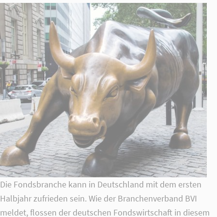
24h
/ 365days
We offer support for our customers
Mon - Fri 8:00am - 5:00pm
(GMT +1)
Get in touch
Cybersteel Inc.
376-293 City Road, Suite 600
San Francisco, CA 94102
Die Fondsbranche kann in Deutschland mit dem ersten
Have any questions?
Halbjahr zufrieden sein. Wie der Branchenverband BVI
+44 1234 567 890
meldet, flossen der deutschen Fondswirtschaft in diesem