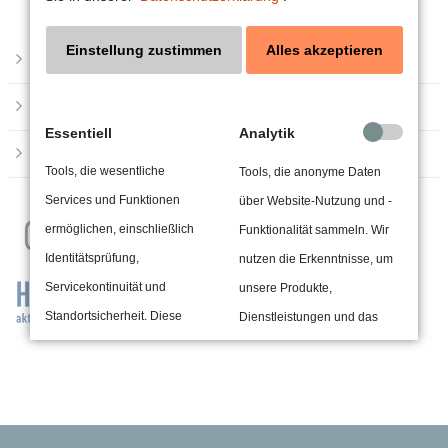
Einstellung zustimmen
Alles akzeptieren
Impressum
24h
/ 365days
Datenschutzerklärung
Essentiell
Analytik
Barrierefreiheit
Tools, die wesentliche
Tools, die anonyme Daten
We offer support for our customers
Services und Funktionen
über Website-Nutzung und -
Mon - Fri 8:00am - 5:00pm
(GMT +1)
Get in touch
ermöglichen, einschließlich
Funktionalität sammeln. Wir
Identitätsprüfung,
nutzen die Erkenntnisse, um
Cybersteel Inc.
Servicekontinuität und
unsere Produkte,
376-293 City Road, Suite 600
Standortsicherheit. Diese
Dienstleistungen und das
San Francisco, CA 94102
Option kann nicht abgelehnt
Benutzererlebnis zu
werden.
verbessern.
Have any questions?
+44 1234 567 890
Drittanbieterinhalte