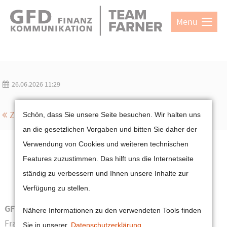
Direkt zum Hauptinhalt springen
Menu
Login
Benutzername
26.06.2026 11:29
Passwort
Cookie-Einstellungen
Zurück
Schön, dass Sie unsere Seite besuchen. Wir halten uns
an die gesetzlichen Vorgaben und bitten Sie daher der
Verwendung von Cookies und weiteren technischen
Features zuzustimmen. Das hilft uns die Internetseite
Anmelden
ständig zu verbessern und Ihnen unsere Inhalte zur
Register
|
Lost your password?
Verfügung zu stellen.
Support
GFD Gesellschaft für Finanzkommunikation mbH
Nähere Informationen zu den verwendeten Tools finden
Lorem ipsum dolor sit amet:
Frankfurt | München
Sie in unserer
Datenschutzerklärung
.