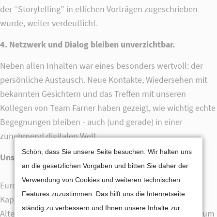
der “Storytelling” in etlichen Vorträgen zugeschrieben
wurde, weiter verdeutlicht.
4. Netzwerk und Dialog bleiben unverzichtbar.
Neben allen Inhalten war eines besonders wertvoll: der
persönliche Austausch. Neue Kontakte, Wiedersehen mit
bekannten Gesichtern und das Treffen mit unseren
Kollegen von Team Farner haben gezeigt, wie wichtig echte
Begegnungen bleiben - auch (und gerade) in einer
zunehmend digitalen Welt.
Cookie-Einstellungen
Schön, dass Sie unsere Seite besuchen. Wir halten uns
Unser Gesamtbild nach OMR 2026
an die gesetzlichen Vorgaben und bitten Sie daher der
Verwendung von Cookies und weiteren technischen
Europa steht vor großen Weichenstellungen. Die
Features zuzustimmen. Das hilft uns die Internetseite
Kapitalmärkte rücken weiter in den Mittelpunkt,
ständig zu verbessern und Ihnen unsere Inhalte zur
Altersvorsorge bleibt ein zentrales Thema und KI wird zum