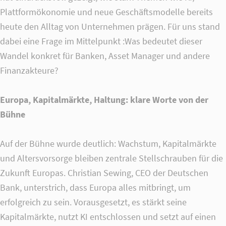
Plattformökonomie und neue Geschäftsmodelle bereits
heute den Alltag von Unternehmen prägen. Für uns stand
24h
dabei eine Frage im Mittelpunkt :Was bedeutet dieser
/ 365days
Wandel konkret für Banken, Asset Manager und andere
Finanzakteure?
We offer support for our customers
Europa, Kapitalmärkte, Haltung: klare Worte von der
Mon - Fri 8:00am - 5:00pm
(GMT +1)
Bühne
Get in touch
Cybersteel Inc.
Auf der Bühne wurde deutlich: Wachstum, Kapitalmärkte
376-293 City Road, Suite 600
und Altersvorsorge bleiben zentrale Stellschrauben für die
San Francisco, CA 94102
Zukunft Europas. Christian Sewing, CEO der Deutschen
Bank, unterstrich, dass Europa alles mitbringt, um
Have any questions?
erfolgreich zu sein. Vorausgesetzt, es stärkt seine
+44 1234 567 890
Kapitalmärkte, nutzt KI entschlossen und setzt auf einen