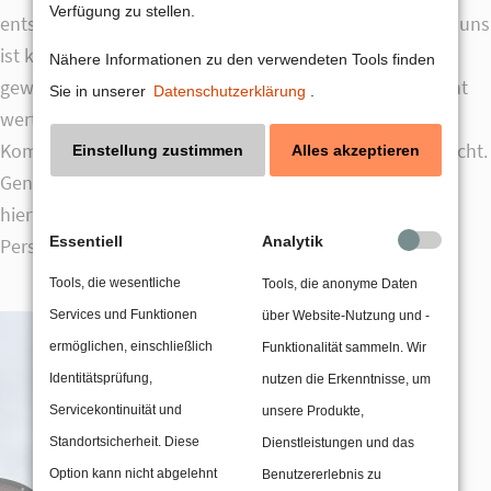
Verfügung zu stellen.
entscheidenden Hebel für Effizienz und Innovation. Für uns
ist klar: Wer in diesem Umfeld dauerhaft Vertrauen
Nähere Informationen zu den verwendeten Tools finden
gewinnen will, braucht mehr als Technologie. Es braucht
Sie in unserer
Datenschutzerklärung
.
werthaltige Kommunikation, die Orientierung schafft,
Komplexität reduziert und klare Haltungen sichtbar macht.
Einstellung zustimmen
Alles akzeptieren
Genau daran arbeiten wir – und die OMR 2026 gab uns
hierfür Rückenwind, neue Impulse und frische
Essentiell
Analytik
Perspektiven.
Tools, die wesentliche
Tools, die anonyme Daten
Services und Funktionen
über Website-Nutzung und -
ermöglichen, einschließlich
Funktionalität sammeln. Wir
Identitätsprüfung,
nutzen die Erkenntnisse, um
Servicekontinuität und
unsere Produkte,
Standortsicherheit. Diese
Dienstleistungen und das
Option kann nicht abgelehnt
Benutzererlebnis zu