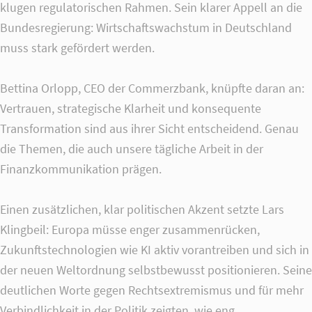
klugen regulatorischen Rahmen. Sein klarer Appell an die
Drop us a line
Bundesregierung: Wirtschaftswachstum in Deutschland
info@yourdomain.com
muss stark gefördert werden.
About us
Lorem ipsum dolor sit amet, consectetuer adipiscing
Bettina Orlopp, CEO der Commerzbank, knüpfte daran an:
elit.
Vertrauen, strategische Klarheit und konsequente
Transformation sind aus ihrer Sicht entscheidend. Genau
Aenean commodo ligula eget dolor. Aenean massa. Cum
die Themen, die auch unsere tägliche Arbeit in der
sociis natoque penatibus et magnis dis parturient montes,
Finanzkommunikation prägen.
nascetur ridiculus mus. Donec quam felis, ultricies nec.
Einen zusätzlichen, klar politischen Akzent setzte Lars
Klingbeil: Europa müsse enger zusammenrücken,
Zukunftstechnologien wie KI aktiv vorantreiben und sich in
der neuen Weltordnung selbstbewusst positionieren. Seine
deutlichen Worte gegen Rechtsextremismus und für mehr
Verbindlichkeit in der Politik zeigten, wie eng