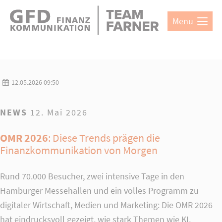
Direkt zum Hauptinhalt springen
Menu
Login
Benutzername
12.05.2026 09:50
Passwort
NEWS
12. Mai 2026
OMR 2026
: Diese Trends prägen die
Finanzkommunikation von Morgen
Anmelden
Rund 70.000 Besucher, zwei intensive Tage in den
Register
|
Lost your password?
Hamburger Messehallen und ein volles Programm zu
Support
digitaler Wirtschaft, Medien und Marketing: Die OMR 2026
Lorem ipsum dolor sit amet:
hat eindrucksvoll gezeigt, wie stark Themen wie KI,