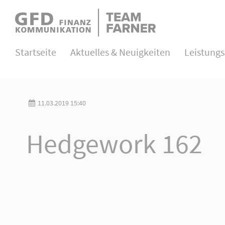
Direkt zum Hauptinhalt springen
Login
Startseite
Aktuelles & Neuigkeiten
Leistung
Benutzername
11.03.2019 15:40
Passwort
Hedgework 162
Anmelden
Register
|
Lost your password?
About us