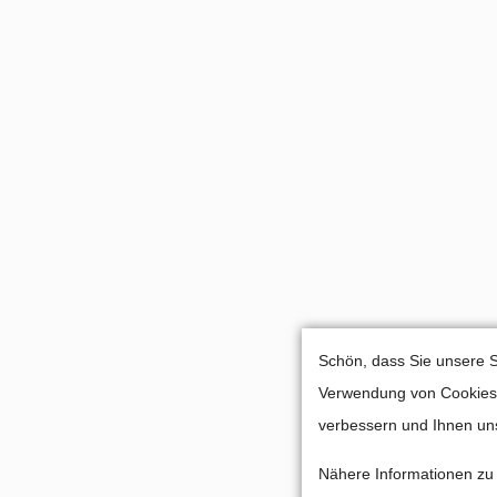
Lorem ipsum dolor sit amet,
consectetuer adipiscing elit.
Aenean commodo ligula eget dolor.
Aenean massa. Cum sociis natoque
penatibus et magnis dis parturient
montes, nascetur ridiculus mus. Donec
quam felis, ultricies nec.
Cookie-E
Schön, dass Sie unsere S
Verwendung von Cookies u
verbessern und Ihnen uns
Nähere Informationen zu 