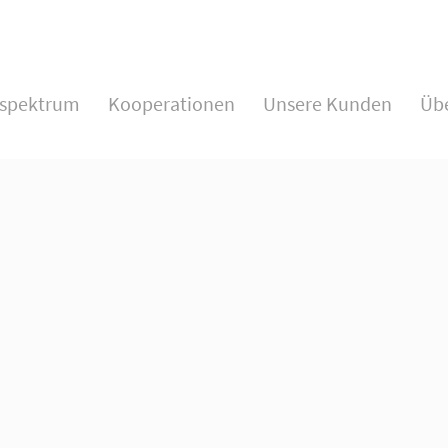
Support
Get i
sspektrum
Kooperationen
Unsere Kunden
Üb
Lorem ipsum dolor sit amet:
Cyberstee
376-293 Ci
San Franc
24h
/ 365days
Have 
+44 12
Drop u
We offer support for our customers
info
Mon - Fri 8:00am - 5:00pm
(GMT +1)