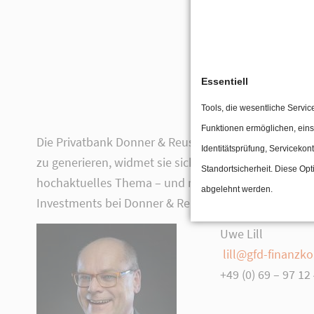
Essentiell
Tools, die wesentliche Servic
Funktionen ermöglichen, eins
Die Privatbank Donner & Reuschel eröffnet ihren Kun
Identitätsprüfung, Servicekont
zu generieren, widmet sie sich etwa alternativen E
Standortsicherheit. Diese Opt
hochaktuelles Thema – und mittels Direktinvestments
abgelehnt werden.
Investments bei Donner & Reuschel, erklärte beim 1
Uwe Lill
lill@gfd-finanz
+49 (0) 69 – 97 12