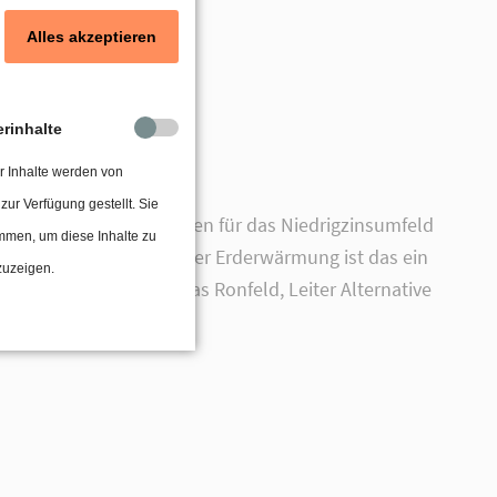
Alles akzeptieren
erinhalte
r Inhalte werden von
 zur Verfügung gestellt. Sie
 Ziel, Anlagealternativen für das Niedrigzinsumfeld
mmen, um diese Inhalte zu
tz und der Begrenzung der Erderwärmung ist das ein
zuzeigen.
ds investierbar. Thomas Ronfeld, Leiter Alternative