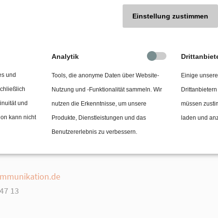
Einstellung zustimmen
Analytik
Drittanbiet
es und
Tools, die anonyme Daten über Website-
Einige unsere
chließlich
Nutzung und -Funktionalität sammeln. Wir
Drittanbietern
den den Zugang zu alternativen Investitionsformen. Mit dem
inuität und
nutzen die Erkenntnisse, um unsere
müssen zusti
nergien. Angesichts der Bemühungen hinsichtlich Klimaschu
ion kann nicht
Produkte, Dienstleistungen und das
laden und an
 sowie über Private Equity, Private Debt und Investmentfon
Benutzererlebnis zu verbessern.
62. Hedgework die Hintergründe.
kommunikation.de
 47 13