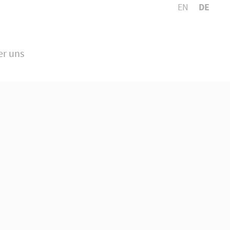
EN
DE
n touch
er uns
l Inc.
ty Road, Suite 600
isco, CA 94102
any questions?
34 567 890
s a line
@yourdomain.com