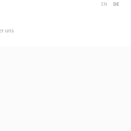
EN
DE
n touch
er uns
l Inc.
ty Road, Suite 600
isco, CA 94102
any questions?
34 567 890
s a line
@yourdomain.com