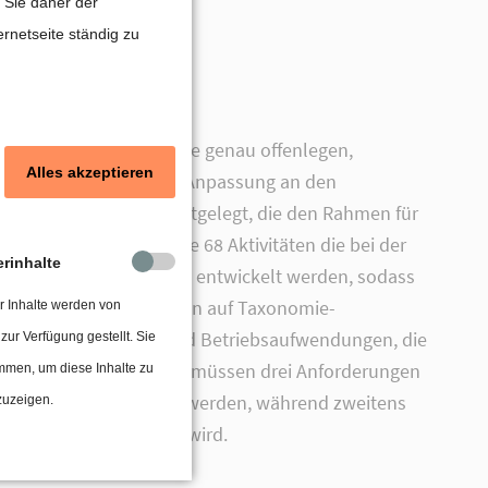
 Sie daher der
rnetseite ständig zu
ssen laut der Taxonomie genau offenlegen,
Alles akzeptieren
 Ziele, Klimaschutz und Anpassung an den
ening Criteria (TSC) festgelegt, die den Rahmen für
agen können, und weitere 68 Aktivitäten die bei der
erinhalte
vier Ziele sollen zeitnah entwickelt werden, sodass
e Aktionen der Unternehmen auf Taxonomie-
r Inhalte werden von
Investitionsausgaben und Betriebsaufwendungen, die
 zur Verfügung gestellt. Sie
gkeit bestimmt. Generell müssen drei Anforderungen
mmen, um diese Inhalte zu
inem Umweltziel geleistet werden, während zweitens
zuzeigen.
erungen gewährleistet wird.