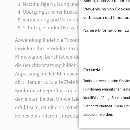
Cookie-E
Schön, dass Sie unsere S
Nachhaltige Nutzung und Schutz von Wasser
Verwendung von Cookies u
Übergang zu einer Kreislaufwirtschaft
verbessern und Ihnen uns
Vermeidung und Verminderung der Umweltvers
Schutz gesunder Ökosysteme
Nähere Informationen zu 
Anwendung findet die Taxonomie bei Unternehmen un
inwiefern Ihre Produkte Taxonomie-konform sind. Fü
Klimawandel berichtet werden. Für diese hat die Tec
die Berichterstattung bilden. Bis jetzt hat die TEG f
Essentiell
Anpassung an den Klimawandel förderlich sein können,
ab 1. Januar 2023 alle Ziele in die Berichterstattu
Tools, die wesentliche Servic
Konformität geprüft werden. In der Praxis bedeute
Funktionen ermöglichen, eins
den ersten beiden Umweltzielen gerecht werden, ber
Identitätsprüfung, Servicekont
erfüllt sein, damit eine Aktivität als nachhaltig ei
Standortsicherheit. Diese Opt
keines der anderen Umweltziele beeinträchtigt wird 
abgelehnt werden.