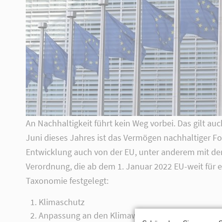
Lorem ipsum dolor sit amet,
consectetuer adipiscing elit.
Aenean commodo ligula eget dolor.
Aenean massa. Cum sociis natoque
penatibus et magnis dis parturient
montes, nascetur ridiculus mus. Donec
quam felis, ultricies nec.
An Nachhaltigkeit führt kein Weg vorbei. Das gilt auc
Juni dieses Jahres ist das Vermögen nachhaltiger F
Entwicklung auch von der EU, unter anderem mit dem 
Verordnung, die ab dem 1. Januar 2022 EU-weit für ei
Taxonomie festgelegt:
Klimaschutz
Anpassung an den Klimawandel