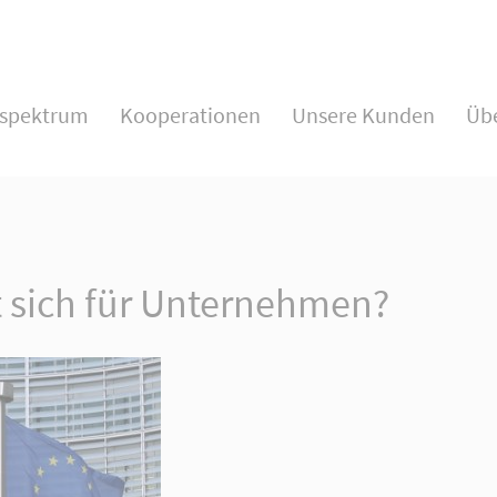
Support
Get i
sspektrum
Kooperationen
Unsere Kunden
Üb
Lorem ipsum dolor sit amet:
Cyberstee
376-293 Ci
San Franc
24h
/ 365days
Have 
 sich für Unternehmen?
+44 12
Drop u
We offer support for our customers
info
Mon - Fri 8:00am - 5:00pm
(GMT +1)