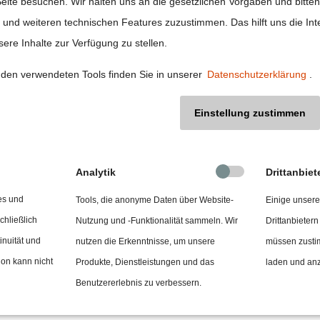
instellungen
eite besuchen. Wir halten uns an die gesetzlichen Vorgaben und bitten
nd weiteren technischen Features zuzustimmen. Das hilft uns die Inte
ere Inhalte zur Verfügung zu stellen.
chmutzung
den verwendeten Tools finden Sie in unserer
Datenschutzerklärung
.
d vor allem bei Finanzprodukten. Finanzdienstleister mü
Einstellung zustimmen
r das Geschäftsjahr 2021 muss nur über die ersten beiden
hnical Expert Group (TEG) bereits sogenannte Technical Scre
ür 70 Aktivitäten in acht Sektoren die zum Klimaschutz beitr
Analytik
Drittanbiet
 Kriterien entwickelt. Die Kriterien für die verbleibenden 
ng eingebunden sind. Mithilfe der Kriterien können einzeln
es und
Tools, die anonyme Daten über Website-
Einige unsere
t das, Unternehmen werden über ihre Umsatzerlöse, sowie 
chließlich
Nutzung und -Funktionalität sammeln. Wir
Drittanbietern
ichten. Mithilfe der TSC wird dann der Grad der Nachhalti
inuität und
nutzen die Erkenntnisse, um unsere
müssen zusti
ngestuft wird. Es muss erstens ein wesentlicher Beitrag zu e
ion kann nicht
Produkte, Dienstleistungen und das
laden und an
und drittens ein Mindeststandard bezüglich sozialer Anford
Benutzererlebnis zu verbessern.