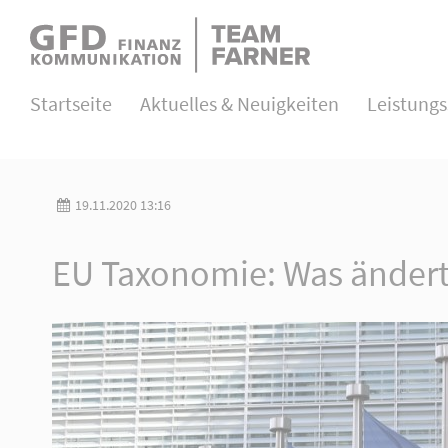
Direkt zum Hauptinhalt springen
Login
Startseite
Aktuelles & Neuigkeiten
Leistung
Benutzername
19.11.2020 13:16
Passwort
EU Taxonomie: Was ändert
Anmelden
Register
|
Lost your password?
About us