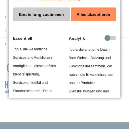
Einstellung zustimmen
Alles akzeptieren
Impressum
24h
/ 365days
Datenschutzerklärung
Essentiell
Analytik
Barrierefreiheit
Tools, die wesentliche
Tools, die anonyme Daten
We offer support for our customers
Services und Funktionen
über Website-Nutzung und -
Mon - Fri 8:00am - 5:00pm
(GMT +1)
Get in touch
ermöglichen, einschließlich
Funktionalität sammeln. Wir
Identitätsprüfung,
nutzen die Erkenntnisse, um
Cybersteel Inc.
Servicekontinuität und
unsere Produkte,
376-293 City Road, Suite 600
Standortsicherheit. Diese
Dienstleistungen und das
San Francisco, CA 94102
Option kann nicht abgelehnt
Benutzererlebnis zu
werden.
verbessern.
Have any questions?
+44 1234 567 890
Drittanbieterinhalte