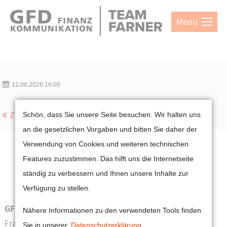
Direkt zum Hauptinhalt springen
Menu
Login
Benutzername
12.06.2026 16:00
Passwort
Cookie-Einstellungen
Zurück
Schön, dass Sie unsere Seite besuchen. Wir halten uns
an die gesetzlichen Vorgaben und bitten Sie daher der
Verwendung von Cookies und weiteren technischen
Features zuzustimmen. Das hilft uns die Internetseite
Anmelden
ständig zu verbessern und Ihnen unsere Inhalte zur
Register
|
Lost your password?
Verfügung zu stellen.
Support
GFD Gesellschaft für Finanzkommunikation mbH
Nähere Informationen zu den verwendeten Tools finden
Lorem ipsum dolor sit amet:
Frankfurt | München
Sie in unserer
Datenschutzerklärung
.