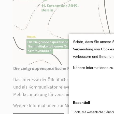
Lorem ipsum dolor sit amet,
consectetuer adipiscing elit.
Aenean commodo ligula eget dolor.
Aenean massa. Cum sociis natoque
penatibus et magnis dis parturient
Cookie-E
Schön, dass Sie unsere S
montes, nascetur ridiculus mus. Donec
Verwendung von Cookies u
quam felis, ultricies nec.
verbessern und Ihnen uns
Die zielgruppenspezifische Nutzung von Nachhalt
Nähere Informationen zu 
Das Interesse der Öffentlichkeit an Nachhaltigkeits
und als Kommunikator relevante Nachhaltigkeitsthem
Mehrfachnutzung für verschiedene interne und exter
Essentiell
Weitere Informationen zur Move – Konferenz für Na
Tools, die wesentliche Servic