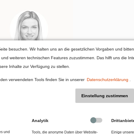
instellungen
eite besuchen. Wir halten uns an die gesetzlichen Vorgaben und bitten
nd weiteren technischen Features zuzustimmen. Das hilft uns die Inte
ere Inhalte zur Verfügung zu stellen.
igkeitsthemen für die externe und interne Kommunikation
den verwendeten Tools finden Sie in unserer
Datenschutzerklärung
.
themen wächst – spätestens seit dem medialen Erfolg Greta T
Einstellung zustimmen
en innerhalb meines Unternehmens zu identifizieren? Wie be
ne Zielgruppen? Dieser Workshop liefert Impulse und Antw
Analytik
Drittanbiet
chhaltigkeitskommunikation finden Sie unter
diesem Link.
es und
Tools, die anonyme Daten über Website-
Einige unsere