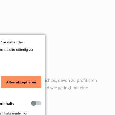
 Sie daher der
rnetseite ständig zu
hunbergs. Wie schaffe ich es, davon zu profitieren
Alles akzeptieren
reite ich diese auf und wie gelingt mir eine
orten.
erinhalte
r Inhalte werden von