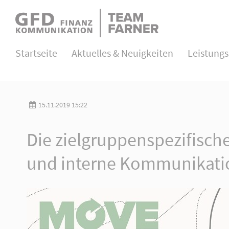
Direkt zum Hauptinhalt springen
Login
Startseite
Aktuelles & Neuigkeiten
Leistung
Benutzername
15.11.2019 15:22
Passwort
Die zielgruppenspezifisch
und interne Kommunikati
Anmelden
Register
|
Lost your password?
About us