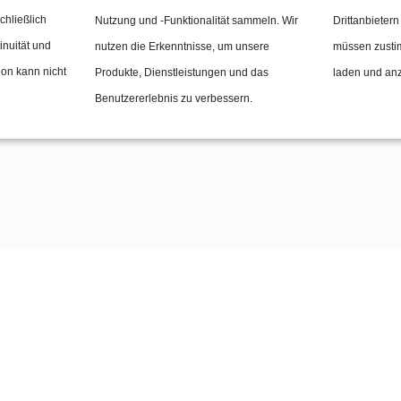
chließlich
Nutzung und -Funktionalität sammeln. Wir
Drittanbietern
nzkommunikation.de
inuität und
nutzen die Erkenntnisse, um unsere
müssen zusti
 47 31
ion kann nicht
Produkte, Dienstleistungen und das
laden und an
Benutzererlebnis zu verbessern.