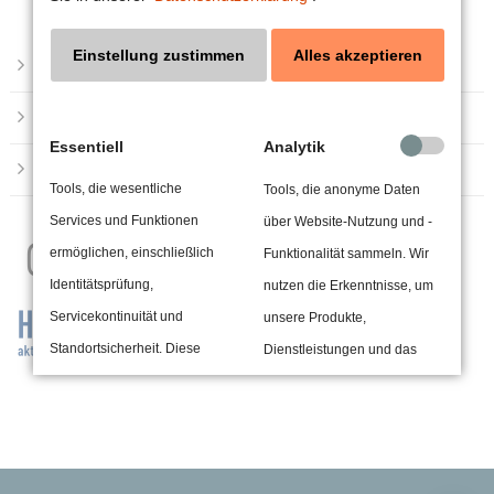
Einstellung zustimmen
Alles akzeptieren
Impressum
24h
/ 365days
Datenschutzerklärung
Essentiell
Analytik
Barrierefreiheit
Tools, die wesentliche
Tools, die anonyme Daten
We offer support for our customers
Services und Funktionen
über Website-Nutzung und -
Mon - Fri 8:00am - 5:00pm
(GMT +1)
Get in touch
ermöglichen, einschließlich
Funktionalität sammeln. Wir
Identitätsprüfung,
nutzen die Erkenntnisse, um
Cybersteel Inc.
Servicekontinuität und
unsere Produkte,
376-293 City Road, Suite 600
Standortsicherheit. Diese
Dienstleistungen und das
San Francisco, CA 94102
Option kann nicht abgelehnt
Benutzererlebnis zu
werden.
verbessern.
Have any questions?
+44 1234 567 890
Drittanbieterinhalte