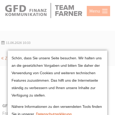
Direkt zum Hauptinhalt springen
Menu
Login
Benutzername
11.06.2026 10:33
Passwort
Cookie-Einstellungen
Zurück
Schön, dass Sie unsere Seite besuchen. Wir halten uns
an die gesetzlichen Vorgaben und bitten Sie daher der
Verwendung von Cookies und weiteren technischen
Features zuzustimmen. Das hilft uns die Internetseite
Anmelden
ständig zu verbessern und Ihnen unsere Inhalte zur
Register
|
Lost your password?
Verfügung zu stellen.
Support
GFD Gesellschaft für Finanzkommunikation mbH
Nähere Informationen zu den verwendeten Tools finden
Lorem ipsum dolor sit amet:
Frankfurt | München
Sie in unserer
Datenschutzerklärung
.