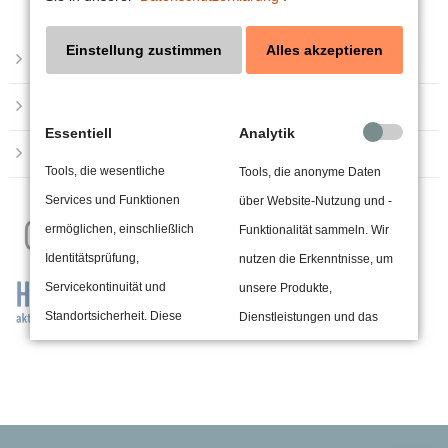
Einstellung zustimmen
Alles akzeptieren
Impressum
24h
/ 365days
Datenschutzerklärung
Essentiell
Analytik
Barrierefreiheit
Tools, die wesentliche
Tools, die anonyme Daten
We offer support for our customers
Services und Funktionen
über Website-Nutzung und -
Mon - Fri 8:00am - 5:00pm
(GMT +1)
Get in touch
ermöglichen, einschließlich
Funktionalität sammeln. Wir
Identitätsprüfung,
nutzen die Erkenntnisse, um
Cybersteel Inc.
Servicekontinuität und
unsere Produkte,
376-293 City Road, Suite 600
Standortsicherheit. Diese
Dienstleistungen und das
San Francisco, CA 94102
Option kann nicht abgelehnt
Benutzererlebnis zu
werden.
verbessern.
Have any questions?
+44 1234 567 890
Drittanbieterinhalte