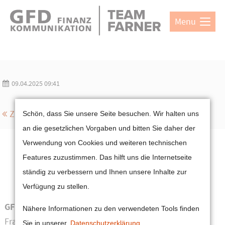
Direkt zum Hauptinhalt springen
Menu
Login
Benutzername
09.04.2025 09:41
Passwort
Cookie-Einstellungen
Zurück
Schön, dass Sie unsere Seite besuchen. Wir halten uns
an die gesetzlichen Vorgaben und bitten Sie daher der
Verwendung von Cookies und weiteren technischen
Features zuzustimmen. Das hilft uns die Internetseite
Anmelden
ständig zu verbessern und Ihnen unsere Inhalte zur
Register
|
Lost your password?
Verfügung zu stellen.
Support
GFD Gesellschaft für Finanzkommunikation mbH
Nähere Informationen zu den verwendeten Tools finden
Lorem ipsum dolor sit amet:
Frankfurt | München
Sie in unserer
Datenschutzerklärung
.